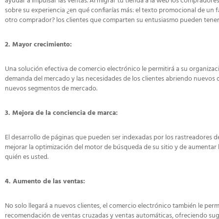
ayudar a impulsar las ventas. Al migrar tu tienda a la web los compradores
sobre su experiencia ¿en qué confiarías más: el texto promocional de un fa
otro comprador? los clientes que comparten su entusiasmo pueden tener 
2. Mayor crecimiento:
Una solución efectiva de comercio electrónico le permitirá a su organizaci
demanda del mercado y las necesidades de los clientes abriendo nuevos
nuevos segmentos de mercado.
3. Mejora de la conciencia de marca:
El desarrollo de páginas que pueden ser indexadas por los rastreadores 
mejorar la optimización del motor de búsqueda de su sitio y de aumentar 
quién es usted.
4. Aumento de las ventas:
No solo llegará a nuevos clientes, el comercio electrónico también le pe
recomendación de ventas cruzadas y ventas automáticas, ofreciendo sugeren