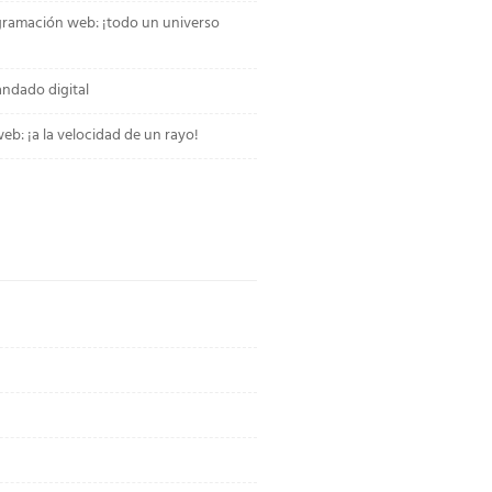
gramación web: ¡todo un universo
andado digital
b: ¡a la velocidad de un rayo!
o