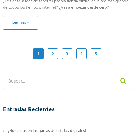
¿Te tienta la idea de tener tu propia tienda virtual en la red más grande
de todos los tiempos: internet? ¿Vas a empezar desde cero?
Leer más »
1
2
3
4
5
Entradas Recientes
¡No caigas en las garras de estafas digitales!