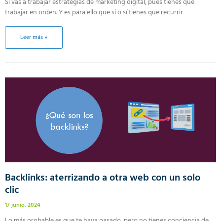
Si vas a trabajar estrategias de marketing digital, pues tienes que
trabajar en orden. Y es para ello que sí o sí tienes que recurrir
Leer más »
Backlinks: aterrizando a otra web con un solo
clic
17 junio, 2024
Lo más probable es que te haya pasado, pero no tienes conciencia de