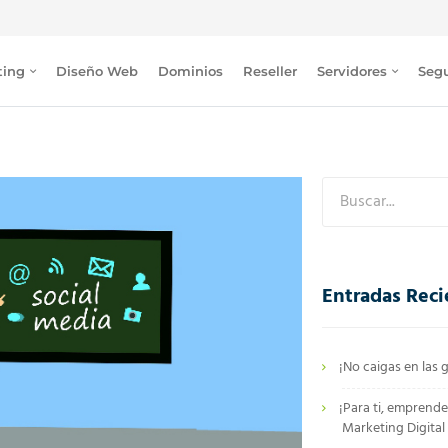
ting
Diseño Web
Dominios
Reseller
Servidores
Seg
Entradas Reci
¡No caigas en las g
¡Para ti, emprende
Marketing Digital