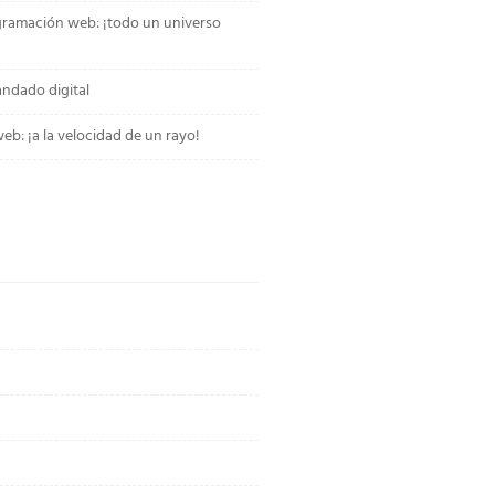
gramación web: ¡todo un universo
andado digital
b: ¡a la velocidad de un rayo!
o