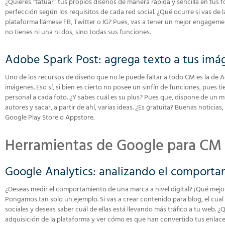
¿Quieres “tatuar” tus propios diseños de manera rápida y sencilla en tus 
perfección según los requisitos de cada red social. ¿Qué ocurre si vas de 
plataforma llámese FB, Twitter o IG? Pues, vas a tener un mejor engagemen
no tienes ni una ni dos, sino todas sus funciones.
Adobe Spark Post: agrega texto a tus imá
Uno de los recursos de diseño que no le puede faltar a todo CM es la de Ad
imágenes. Eso sí, si bien es cierto no posee un sinfín de funciones, pues ti
personal a cada foto. ¿Y sabes cuál es su plus? Pues que, dispone de un 
autores y sacar, a partir de ahí, varias ideas. ¿Es gratuita? Buenas notici
Google Play Store o Appstore.
Herramientas de Google para CM
Google Analytics: analizando el comport
¿Deseas medir el comportamiento de una marca a nivel digital? ¡Qué mej
Pongamos tan solo un ejemplo. Si vas a crear contenido para blog, el cual 
sociales y deseas saber cuál de ellas está llevando más tráfico a tu web. 
adquisición de la plataforma y ver cómo es que han convertido tus enlaces