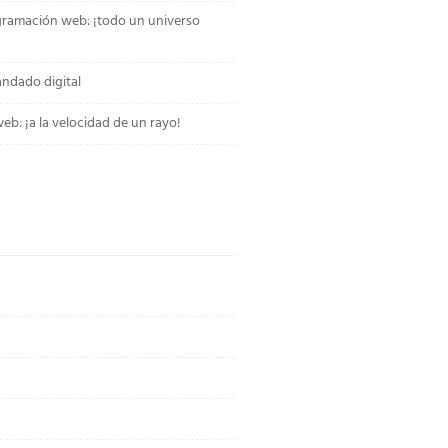
gramación web: ¡todo un universo
andado digital
b: ¡a la velocidad de un rayo!
o