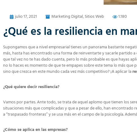
julio 17, 2021
Marketing Digital
,
Sitios Web
1.180
¿Qué es la resiliencia en ma
Supongamos que a nivel empresarial tienes un panorama bastante negativo
más, hasta has encontrado una forma de reinventarte y sacarle partido a 
que tal vez no te has dado cuenta, pero lo más probable es que hayas apli
no lo haces es momento de que te empapes sobre este tema lo más que pu
sino que crezca en este mundo cada vez más competitivo? ¡A aplicar la
re
¿Qué quiere decir resiliencia?
Vamos por partes. Ante todo, se trata de aquel aplomo que tienen los ser
situaciones más que complicadas y que a pesar de ello, han encontrado r
a “traspasado fronteras” y se usa más en el campo de la psicología. Ademá
¿Cómo se aplica en las empresas?