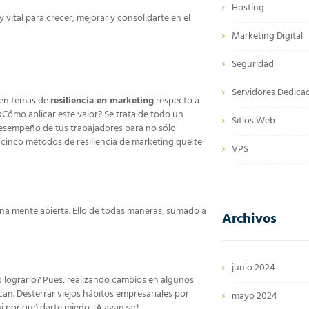
Hosting
y vital para crecer, mejorar y consolidarte en el
Marketing Digital
Seguridad
Servidores Dedica
 en temas de
resiliencia en marketing
respecto a
¿Cómo aplicar este valor? Se trata de todo un
Sitios Web
desempeño de tus trabajadores para no sólo
n, cinco métodos de resiliencia de marketing que te
VPS
 una mente abierta. Ello de todas maneras, sumado a
Archivos
junio 2024
o lograrlo? Pues, realizando cambios en algunos
an. Desterrar viejos hábitos empresariales por
mayo 2024
i por qué darte miedo. ¡A avanzar!