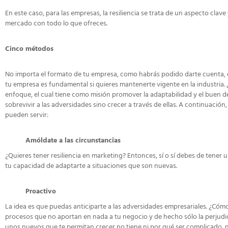
En este caso, para las empresas, la resiliencia se trata de un aspecto clave 
mercado con todo lo que ofreces.
Cinco métodos
No importa el formato de tu empresa, como habrás podido darte cuenta,
tu empresa es fundamental si quieres mantenerte vigente en la industria. 
enfoque, el cual tiene como misión promover la adaptabilidad y el buen 
sobrevivir a las adversidades sino crecer a través de ellas. A continuació
pueden servir:
Amóldate a las circunstancias
¿Quieres tener resiliencia en marketing? Entonces, sí o sí debes de tener
tu capacidad de adaptarte a situaciones que son nuevas.
Proactivo
La idea es que puedas anticiparte a las adversidades empresariales. ¿Cóm
procesos que no aportan en nada a tu negocio y de hecho sólo la perjudic
unos nuevos que te permitan crecer no tiene ni por qué ser complicado, n